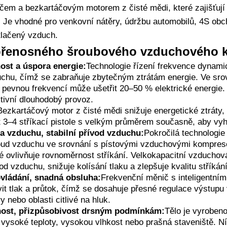
em a bezkartáčovým motorem z čisté mědi, které zajišťují 
. Je vhodné pro venkovní nátěry, údržbu automobilů, 4S obc
tlačený vzduch.
 přenosného šroubového vzduchového 
ost a úspora energie:
Technologie řízení frekvence dynami
chu, čímž se zabraňuje zbytečným ztrátám energie. Ve sro
pevnou frekvencí může ušetřit 20–50 % elektrické energie.
ktivní dlouhodobý provoz.
Bezkartáčový motor z čisté mědi snižuje energetické ztráty,
3–4 stříkací pistole s velkým průměrem současně, aby vyho
ta vzduchu, stabilní přívod vzduchu:
Pokročilá technologie
roud vzduchu ve srovnání s pístovými vzduchovými kompres
é ovlivňuje rovnoměrnost stříkání. Velkokapacitní vzduchová
vod vzduchu, snižuje kolísání tlaku a zlepšuje kvalitu stříkání
ovládání, snadná obsluha:
Frekvenční měnič s inteligentní
vit tlak a průtok, čímž se dosahuje přesné regulace výstupu
ry nebo oblasti citlivé na hluk.
nost, přizpůsobivost drsným podmínkám:
Tělo je vyrobeno
vysoké teploty, vysokou vlhkost nebo prašná staveniště. Ní