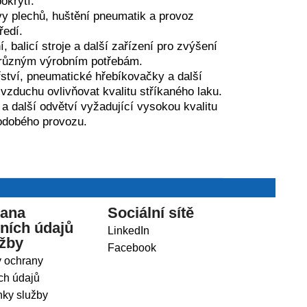
okrytí.
avy plechů, huštění pneumatik a provoz
ředí.
 balicí stroje a další zařízení pro zvýšení
je různým výrobním potřebám.
ství, pneumatické hřebíkovačky a další
vzduchu ovlivňovat kvalitu stříkaného laku.
a další odvětví vyžadující vysokou kvalitu
hodobého provozu.
ana
Sociální sítě
ních údajů
LinkedIn
užby
Facebook
 ochrany
ch údajů
ky služby