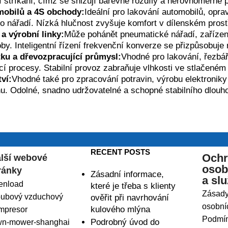
 stříkání, čímž se snižují barevné rozdíly a nerovnoměrné p
mobilů a 4S obchody:
Ideální pro lakování automobilů, opr
 nářadí. Nízká hlučnost zvyšuje komfort v dílenském prost
a výrobní linky:
Může pohánět pneumatické nářadí, zařízení,
roby. Inteligentní řízení frekvenční konverze se přizpůsobu
ku a dřevozpracující průmysl:
Vhodné pro lakování, řezbář
cí procesy. Stabilní provoz zabraňuje vlhkosti ve stlačeném 
ví:
Vhodné také pro zpracování potravin, výrobu elektroniky 
u. Odolné, snadno udržovatelné a schopné stabilního dlou
RECENT POSTS
Ochr
lší webové
osob
ránky
Zásadní informace,
a sl
enload
které je třeba s klienty
Zásady
oubový vzduchový
ověřit při navrhování
osobní
kulového mlýna
mpresor
Podmín
Podrobný úvod do
wn-mower-shanghai