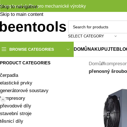
Komplexní služby pro mechanické výrobky
Skip to navigation
Skip to main content
SELECT CATEGORY
DOMŮ
NAKUPUJTE
BLO
BROWSE CATEGORIES
PRODUCT CATEGORIES
Domů
/
kompresor
přenosný šroubo
čerpadla
elastické prvky
generátorové soustavy
kompresory
převodové díly
stavební stroje
těsnicí díly