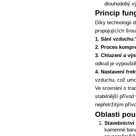
dlouhodobý v
Princip fu
Díky technologii
propojujících šro
1. Sání vzduchu:
2. Proces kompr
3. Chlazení a výs
odkud je vypouště
4. Nastavení fre
vzduchu, což umož
Ve srovnání s tr
stabilnější přívod
nepřetržitým pří
Oblasti po
Stavebnictví 
kamenné barvy