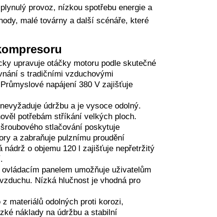
plynulý provoz, nízkou spotřebu energie a
hody, malé továrny a další scénáře, které
kompresoru
cky upravuje otáčky motoru podle skutečné
vnání s tradičními vzduchovými
 Průmyslové napájení 380 V zajišťuje
 nevyžaduje údržbu a je vysoce odolný.
věl potřebám stříkání velkých ploch.
 šroubového stlačování poskytuje
ory a zabraňuje pulznímu proudění
 nádrž o objemu 120 l zajišťuje nepřetržitý
.
m ovládacím panelem umožňuje uživatelům
 vzduchu. Nízká hlučnost je vhodná pro
 z materiálů odolných proti korozi,
zké náklady na údržbu a stabilní