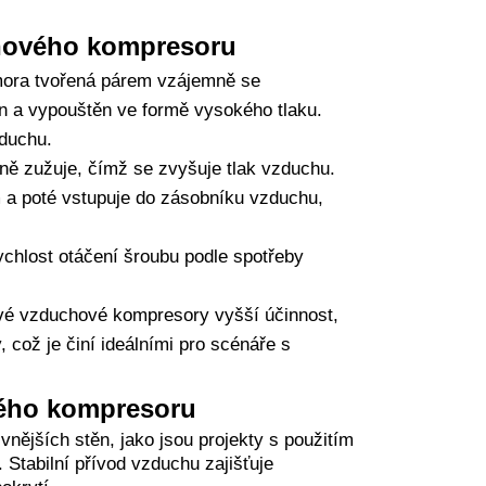
hového kompresoru
omora tvořená párem vzájemně se
ván a vypouštěn ve formě vysokého tlaku.
duchu.
ě zužuje, čímž se zvyšuje tlak vzduchu.
 a poté vstupuje do zásobníku vzduchu,
chlost otáčení šroubu podle spotřeby
ové vzduchové kompresory vyšší účinnost,
, což je činí ideálními pro scénáře s
vého kompresoru
vnějších stěn, jako jsou projekty s použitím
 Stabilní přívod vzduchu zajišťuje