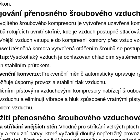
ýkon.
ngování přenosného šroubového vzduc
 dvojitého šroubového kompresoru je vytvořena uzavřená k
ubů rotujících uvnitř skříně, kde je vzduch postupně stlačo
Vnější vzduch vstupuje do kompresní komory přes vstup vz
ese:
Utěsněná komora vytvořená otáčením šroubů se postupn
tup:
Vysokotlaký vzduch je ochlazován chladicím systémem
n stabilním průtokem.
kvenční konverze:
Frekvenční měnič automaticky upravuje ry
ňuje úsporný provoz a stabilní tlak vzduchu.
adičními pístovými vzduchovými kompresory nabízejí šroub
 vzduchu a eliminují vibrace a hluk způsobené vratnými písty
vodem vzduchu.
užití přenosného šroubového vzducho
a stříkání vnějších stěn:
Vhodné pro stříkání velkých ploch 
 a emulzní barvy, které vyžadují dlouhý nepřetržitý provoz.