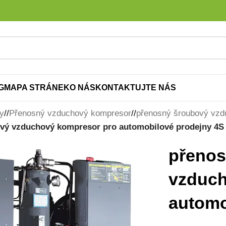
G
MAPA STRÁNEK
O NÁS
KONTAKTUJTE NÁS
y
/
Přenosný vzduchový kompresor
/
přenosný šroubový vz
vý vzduchový kompresor pro automobilové prodejny 4S
přenos
vzduch
automo