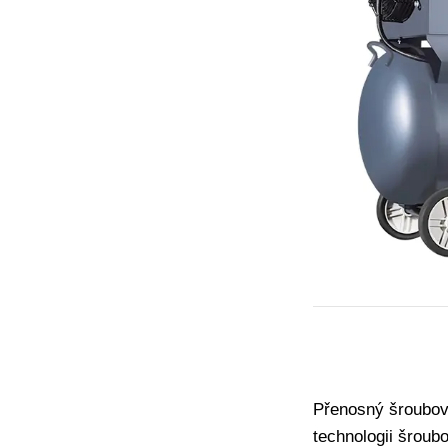
Přenosný šroubový
technologii šroub