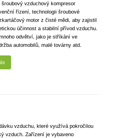
ý šroubový vzduchový kompresor
venční řízení, technologii šroubové
kartáčový motor z čisté mědi, aby zajistil
tickou účinnost a stabilní přívod vzduchu.
mnoho odvětví, jako je stříkání ve
držba automobilů, malé továrny atd.
nás
dávku vzduchu, které využívá pokročilou
ký vzduch. Zařízení je vybaveno