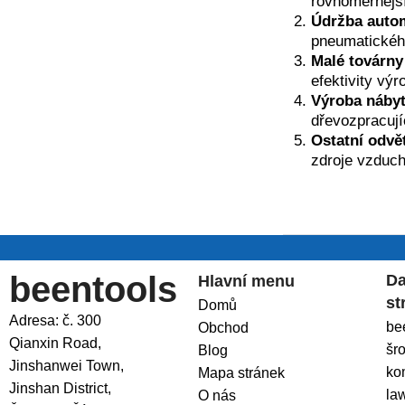
rovnoměrnější
Údržba auto
pneumatického
Malé továrny 
efektivity vý
Výroba nábyt
dřevozpracují
Ostatní odvět
zdroje vzduch
beentools
Da
Hlavní menu
st
Domů
Adresa: č. 300
be
Obchod
Qianxin Road,
šr
Blog
Jinshanwei Town,
ko
Mapa stránek
Jinshan District,
la
O nás