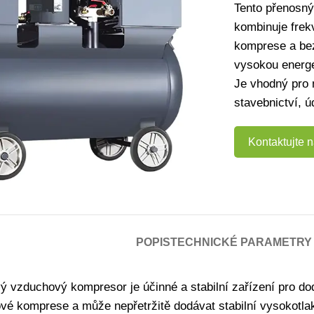
Tento přenosn
kombinuje frek
komprese a bez
vysokou energe
Je vhodný pro 
stavebnictví, ú
Kontaktujte 
POPIS
TECHNICKÉ PARAMETRY
 vzduchový kompresor je účinné a stabilní zařízení pro do
ové komprese a může nepřetržitě dodávat stabilní vysokotla