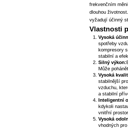
frekvenčním měnič
dlouhou životnost
vyžadují účinný s
Vlastnosti
Vysoká účinn
spotřeby vzdu
kompresory s 
stabilní a efe
Silný výkon:
Může pohánět 
Vysoká kvali
stabilnější p
vzduchu, kter
a stabilní pří
Inteligentní 
kdykoli nasta
vnitřní prosto
Vysoká odol
vhodných pro 