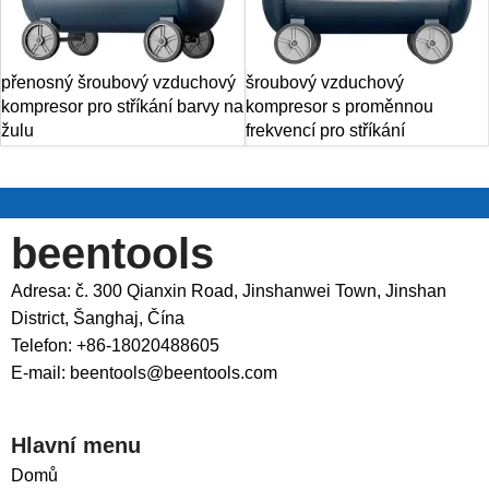
přenosný šroubový vzduchový
šroubový vzduchový
kompresor pro stříkání barvy na
kompresor s proměnnou
žulu
frekvencí pro stříkání
beentools
Adresa: č. 300 Qianxin Road, Jinshanwei Town, Jinshan
District, Šanghaj, Čína
Telefon: +86-18020488605
E-mail: beentools@beentools.com
Hlavní menu
Domů