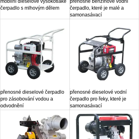
mobilní dieselové vysokotlaké
přenosné benzínové vodní
čerpadlo s mlhovým dělem
čerpadlo, které je malé a
samonasávací
přenosné dieselové čerpadlo
přenosné dieselové vodní
pro zásobování vodou a
čerpadlo pro řeky, které je
odvodnění
samonasávací