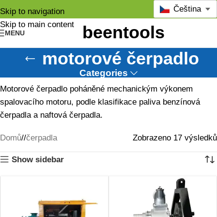
Čeština
Skip to navigation
Skip to main content
MENU
motorové čerpadlo
Categories
Motorové čerpadlo poháněné mechanickým výkonem
spalovacího motoru, podle klasifikace paliva benzínová
čerpadla a naftová čerpadla.
Domů
/
čerpadla
Zobrazeno 17 výsledků
Show sidebar