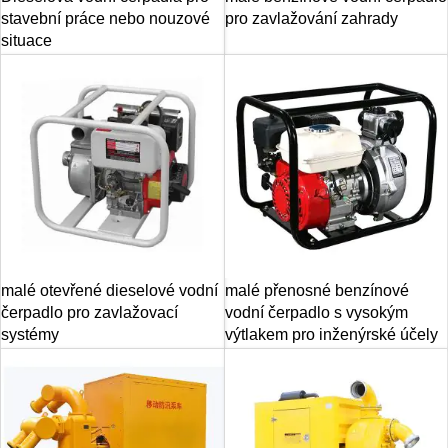
stavební práce nebo nouzové
pro zavlažování zahrady
situace
malé otevřené dieselové vodní
malé přenosné benzínové
čerpadlo pro zavlažovací
vodní čerpadlo s vysokým
systémy
výtlakem pro inženýrské účely