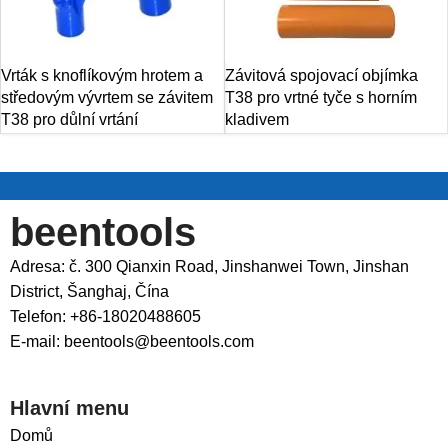
Vrták s knoflíkovým hrotem a
Závitová spojovací objímka
středovým vývrtem se závitem
T38 pro vrtné tyče s horním
T38 pro důlní vrtání
kladivem
beentools
Adresa: č. 300 Qianxin Road, Jinshanwei Town, Jinshan
District, Šanghaj, Čína
Telefon: +86-18020488605
E-mail: beentools@beentools.com
Hlavní menu
Domů