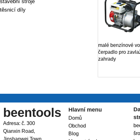
stavební stroje
těsnicí díly
malé benzínové vo
čerpadlo pro zavla
zahrady
beentools
Da
Hlavní menu
st
Domů
Adresa: č. 300
be
Obchod
Qianxin Road,
šr
Blog
Jinshanwei Town,