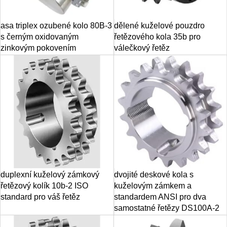
asa triplex ozubené kolo 80B-3
dělené kuželové pouzdro
s černým oxidovaným
řetězového kola 35b pro
zinkovým pokovením
válečkový řetěz
duplexní kuželový zámkový
dvojité deskové kola s
řetězový kolík 10b-2 ISO
kuželovým zámkem a
standard pro váš řetěz
standardem ANSI pro dva
samostatné řetězy DS100A-2