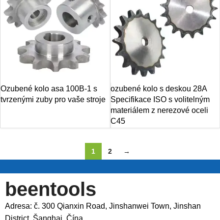
Ozubené kolo asa 100B-1 s
ozubené kolo s deskou 28A
tvrzenými zuby pro vaše stroje
Specifikace ISO s volitelným
materiálem z nerezové oceli
C45
1
2
→
beentools
Adresa: č. 300 Qianxin Road, Jinshanwei Town, Jinshan
District, Šanghaj, Čína