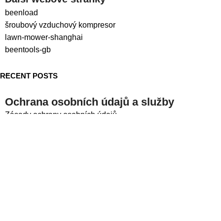
beenload
šroubový vzduchový kompresor
lawn-mower-shanghai
beentools-gb
RECENT POSTS
Ochrana osobních údajů a služby
Zásady ochrany osobních údajů
Podmínky služby
Sociální sítě
LinkedIn
Facebook
Autorská práva © 2024
beentools
Všechna práva
vyhrazena