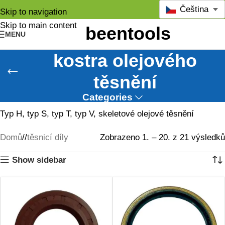
Čeština
Skip to navigation
Skip to main content
MENU
kostra olejového
těsnění
Categories
Typ H, typ S, typ T, typ V, skeletové olejové těsnění
Domů
/
těsnicí díly
Zobrazeno 1. – 20. z 21 výsledků
Show sidebar