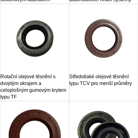
Rotační olejové těsnění s
Středotlaké olejové těsnění
dvojitým okrajem a
typu TCV pro menší průměry
celoplošným gumovým krytem
typu TF