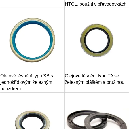
HTCL, použití v převodovkách
Olejové těsnění typu SB s
Olejové těsnění typu TA se
jednokřídlovým železným
železným pláštěm a pružinou
pouzdrem