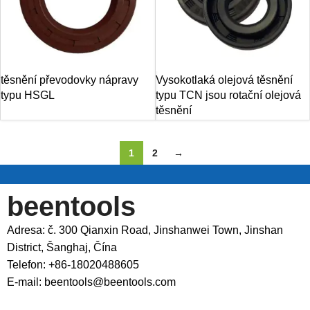
těsnění převodovky nápravy
Vysokotlaká olejová těsnění
typu HSGL
typu TCN jsou rotační olejová
těsnění
1
2
→
beentools
Adresa: č. 300 Qianxin Road, Jinshanwei Town, Jinshan
District, Šanghaj, Čína
Telefon: +86-18020488605
E-mail: beentools@beentools.com