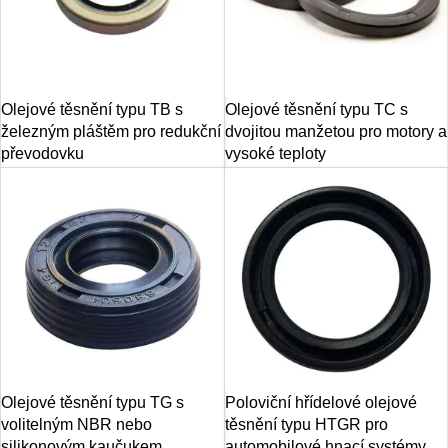
Olejové těsnění typu TB s
Olejové těsnění typu TC s
železným pláštěm pro redukční
dvojitou manžetou pro motory a
převodovku
vysoké teploty
Olejové těsnění typu TG s
Poloviční hřídelové olejové
volitelným NBR nebo
těsnění typu HTGR pro
silikonovým kaučukem
automobilové hnací systémy