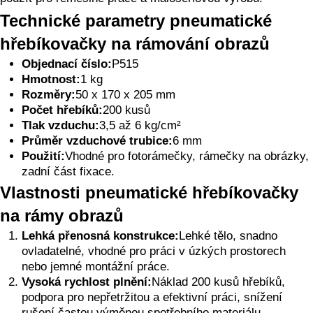
Technické parametry pneumatické
hřebíkovačky na rámování obrazů
Objednací číslo:
P515
Hmotnost:
1 kg
Rozměry:
50 x 170 x 205 mm
Počet hřebíků:
200 kusů
Tlak vzduchu:
3,5 až 6 kg/cm²
Průměr vzduchové trubice:
6 mm
Použití:
Vhodné pro fotorámečky, rámečky na obrázky,
zadní část fixace.
Vlastnosti pneumatické hřebíkovačky
na rámy obrazů
Lehká přenosná konstrukce:
Lehké tělo, snadno
ovladatelné, vhodné pro práci v úzkých prostorech
nebo jemné montážní práce.
Vysoká rychlost plnění:
Náklad 200 kusů hřebíků,
podpora pro nepřetržitou a efektivní práci, snížení
rušení častou výměnou spotřebního materiálu.