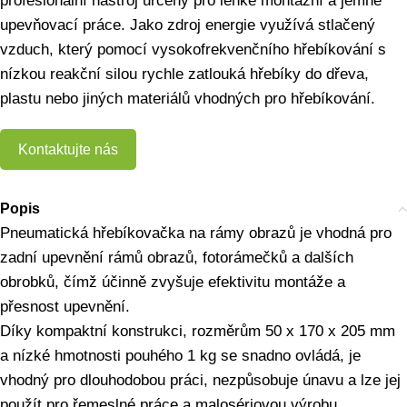
profesionální nástroj určený pro lehké montážní a jemné
upevňovací práce. Jako zdroj energie využívá stlačený
vzduch, který pomocí vysokofrekvenčního hřebíkování s
nízkou reakční silou rychle zatlouká hřebíky do dřeva,
plastu nebo jiných materiálů vhodných pro hřebíkování.
Kontaktujte nás
Popis
Pneumatická hřebíkovačka na rámy obrazů je vhodná pro
zadní upevnění rámů obrazů, fotorámečků a dalších
obrobků, čímž účinně zvyšuje efektivitu montáže a
přesnost upevnění.
Díky kompaktní konstrukci, rozměrům 50 x 170 x 205 mm
a nízké hmotnosti pouhého 1 kg se snadno ovládá, je
vhodný pro dlouhodobou práci, nezpůsobuje únavu a lze jej
použít pro řemeslné práce a malosériovou výrobu.