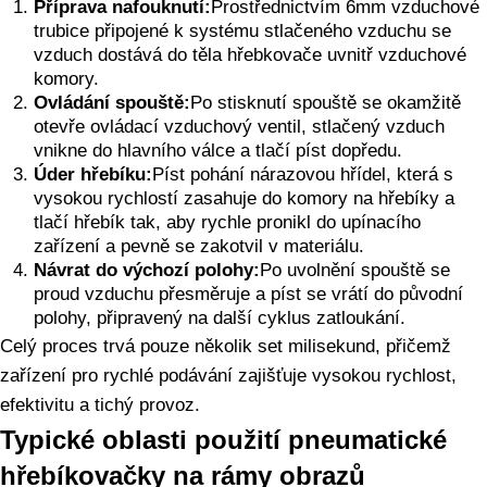
Příprava nafouknutí:
Prostřednictvím 6mm vzduchové
trubice připojené k systému stlačeného vzduchu se
vzduch dostává do těla hřebkovače uvnitř vzduchové
komory.
Ovládání spouště:
Po stisknutí spouště se okamžitě
otevře ovládací vzduchový ventil, stlačený vzduch
vnikne do hlavního válce a tlačí píst dopředu.
Úder hřebíku:
Píst pohání nárazovou hřídel, která s
vysokou rychlostí zasahuje do komory na hřebíky a
tlačí hřebík tak, aby rychle pronikl do upínacího
zařízení a pevně se zakotvil v materiálu.
Návrat do výchozí polohy:
Po uvolnění spouště se
proud vzduchu přesměruje a píst se vrátí do původní
polohy, připravený na další cyklus zatloukání.
Celý proces trvá pouze několik set milisekund, přičemž
zařízení pro rychlé podávání zajišťuje vysokou rychlost,
efektivitu a tichý provoz.
Typické oblasti použití pneumatické
hřebíkovačky na rámy obrazů