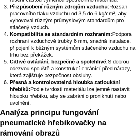
Přizpůsobení různým zdrojům vzduchu:
Rozsah
pracovního tlaku vzduchu od 3,5 do 6 kg/cm², aby
vyhovoval různým průmyslovým standardům pro
stlačený vzduch.
Kompatibilita se standardním rozhraním:
Podpora
rozhraní vzduchové trubky 6 mm, snadná instalace,
připojení k běžným systémům stlačeného vzduchu na
trhu bez překážek.
Citlivé ovládání, bezpečné a spolehlivé:
S dobrou
odezvou spouště a konstrukcí chránící před nárazy,
která zajišťuje bezpečnost obsluhy.
Přesná a kontrolovatelná hloubka zatloukání
hřebíků:
Podle tvrdosti materiálu lze jemně nastavit
hloubku hřebíku, aby se zabránilo proniknutí nebo
uvolnění.
Analýza principu fungování
pneumatické hřebíkovačky na
rámování obrazů