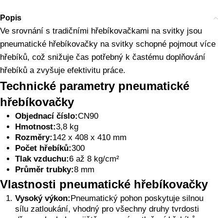
Popis
Ve srovnání s tradičními hřebíkovačkami na svitky jsou
pneumatické hřebíkovačky na svitky schopné pojmout více
hřebíků, což snižuje čas potřebný k častému doplňování
hřebíků a zvyšuje efektivitu práce.
Technické parametry pneumatické
hřebíkovačky
Objednací číslo:
CN90
Hmotnost:
3,8 kg
Rozměry:
142 x 408 x 410 mm
Počet hřebíků:
300
Tlak vzduchu:
6 až 8 kg/cm²
Průměr trubky:
8 mm
Vlastnosti pneumatické hřebíkovačky
Vysoký výkon:
Pneumatický pohon poskytuje silnou
sílu zatloukání, vhodný pro všechny druhy tvrdosti