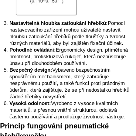
Nastavitelná hloubka zatloukání hřebíků:
Pomocí
nastavovacího zařízení mohou uživatelé nastavit
hloubku zatloukání hřebíků podle tloušťky a tvrdosti
různých materiálů, aby byl zajištěn fixační účinek.
Pohodlné ovládání:
Ergonomický design, přiměřená
hmotnost, protiskluzová rukojeť, která nezpůsobuje
únavu při dlouhodobém používání.
Bezpečný design:
Vybaveno bezpečnostním
spouštěcím mechanismem, který zabraňuje
nesprávnému použití, a také funkcí proti prázdným
úderům, která zajišťuje, že se při nedostatku hřebíků
žádné hřebíky nevystřelí.
Vysoká odolnost:
Vyrobeno z vysoce kvalitních
materiálů, s přesnou vnitřní strukturou, odolává
častému používání a prodlužuje životnost nástroje.
Princip fungování pneumatické
hřebíkovačky