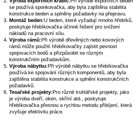
Výroba exportních krabic:
Při výrobě exportních beden
se používá sponkovačka, aby byla zajištěna stabilita
konstrukce beden a splněny požadavky na přepravu.
Montáž beden:
U beden, které vyžadují mnoho hřebíků,
poskytuje hřebíkovačka účinné řešení pro snížení
nákladů na pracovní sílu.
Výroba rámů:
Při výrobě dřevěných nebo kovových
rámů může použití hřebíkovačky zajistit pevnost
spojovacích bodů a přizpůsobit se různým
konstrukčním požadavkům.
Výroba nábytku:
Při výrobě nábytku se hřebíkovačka
používá ke spojování různých komponentů, aby byla
zajištěna stabilita konstrukce a splnění konstrukčních
požadavků.
Tesařské projekty:
Pro různé truhlářské projekty, jako
je výroba dveří, oken, skříní atd., poskytuje
hřebíkovačka přesnou a rychlou metodu přibíjení, která
zvyšuje efektivitu práce.