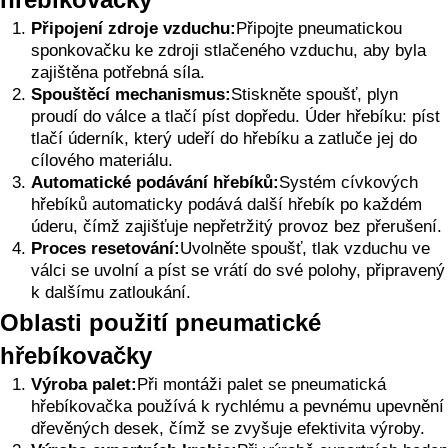
Připojení zdroje vzduchu:
Připojte pneumatickou
sponkovačku ke zdroji stlačeného vzduchu, aby byla
zajištěna potřebná síla.
Spouštěcí mechanismus:
Stiskněte spoušť, plyn
proudí do válce a tlačí píst dopředu. Úder hřebíku: píst
tlačí úderník, který udeří do hřebíku a zatluče jej do
cílového materiálu.
Automatické podávání hřebíků:
Systém cívkových
hřebíků automaticky podává další hřebík po každém
úderu, čímž zajišťuje nepřetržitý provoz bez přerušení.
Proces resetování:
Uvolněte spoušť, tlak vzduchu ve
válci se uvolní a píst se vrátí do své polohy, připravený
k dalšímu zatloukání.
Oblasti použití pneumatické
hřebíkovačky
Výroba palet:
Při montáži palet se pneumatická
hřebíkovačka používá k rychlému a pevnému upevnění
dřevěných desek, čímž se zvyšuje efektivita výroby.