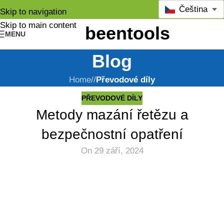
Čeština
Skip to navigation
Skip to main content
MENU
Blog
Home
/
Převodové díly
PŘEVODOVÉ DÍLY
Metody mazání řetězu a
bezpečnostní opatření
On 29 září, 2024