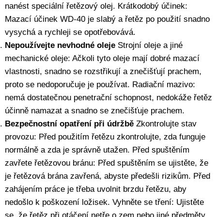
nanést speciální řetězový olej. Krátkodobý účinek:
Mazací účinek WD-40 je slabý a řetěz po použití snadno
vysychá a rychleji se opotřebovává.
Nepoužívejte nevhodné oleje
Strojní oleje a jiné
mechanické oleje: Ačkoli tyto oleje mají dobré mazací
vlastnosti, snadno se rozstřikují a znečišťují prachem,
proto se nedoporučuje je používat. Radiační mazivo:
nemá dostatečnou penetrační schopnost, nedokáže řetěz
účinně namazat a snadno se znečišťuje prachem.
Bezpečnostní opatření při údržbě
Zkontrolujte stav
provozu: Před použitím řetězu zkontrolujte, zda funguje
normálně a zda je správně utažen. Před spuštěním
zavřete řetězovou bránu: Před spuštěním se ujistěte, že
je řetězová brána zavřená, abyste předešli rizikům. Před
zahájením práce je třeba uvolnit brzdu řetězu, aby
nedošlo k poškození ložisek. Vyhněte se tření: Ujistěte
se, že řetěz při otáčení netře o zem nebo jiné předměty.