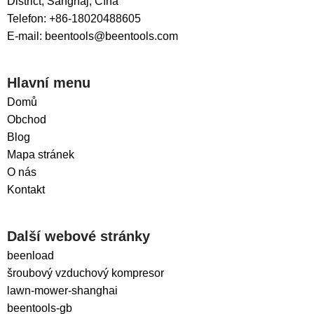
District, Šanghaj, Čína
Telefon: +86-18020488605
E-mail: beentools@beentools.com
Hlavní menu
Domů
Obchod
Blog
Mapa stránek
O nás
Kontakt
Další webové stránky
beenload
šroubový vzduchový kompresor
lawn-mower-shanghai
beentools-gb