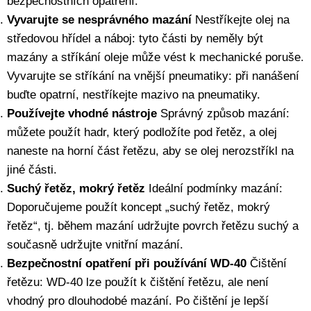
bezpečnostních opatření:
Vyvarujte se nesprávného mazání
Nestříkejte olej na
středovou hřídel a náboj: tyto části by neměly být
mazány a stříkání oleje může vést k mechanické poruše.
Vyvarujte se stříkání na vnější pneumatiky: při nanášení
buďte opatrní, nestříkejte mazivo na pneumatiky.
Používejte vhodné nástroje
Správný způsob mazání:
můžete použít hadr, který podložíte pod řetěz, a olej
naneste na horní část řetězu, aby se olej nerozstříkl na
jiné části.
Suchý řetěz, mokrý řetěz
Ideální podmínky mazání:
Doporučujeme použít koncept „suchý řetěz, mokrý
řetěz“, tj. během mazání udržujte povrch řetězu suchý a
současně udržujte vnitřní mazání.
Bezpečnostní opatření při používání WD-40
Čištění
řetězu: WD-40 lze použít k čištění řetězu, ale není
vhodný pro dlouhodobé mazání. Po čištění je lepší