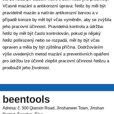
Včasné mazání a antikorozní úprava: řetěz by měl být
pravidelně mazán a natírán antikorozní barvou a v
případě koroze by měl být včas vyměněn, aby se zvýšila
jeho pracovní účinnost. Pravidelná kontrola a údržba:
řetěz by měl být často kontrolován, pokud je nějaký
řetěz poškozený nebo se rozpadá, měl by být včas
opraven a měla by být zjištěna příčina. Dodržováním
výše uvedených metod mazání a preventivních opatření
pro údržbu lze účinně zlepšit pracovní účinnost řetězu a
prodloužit jeho životnost.
beentools
Adresa: č. 300 Qianxin Road, Jinshanwei Town, Jinshan